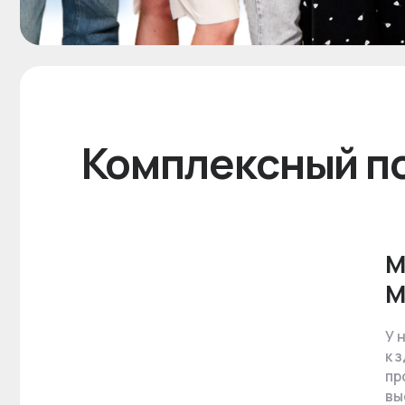
Мы — 
Мы — 
У нас вы
к здоров
протезиро
высоким 
Медицинс