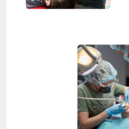
Направления
Все
не