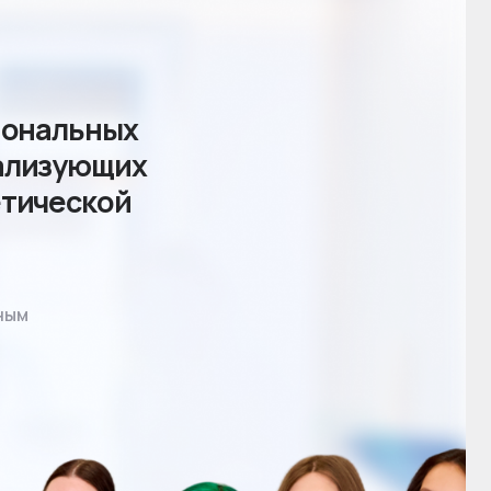
ых
их
й