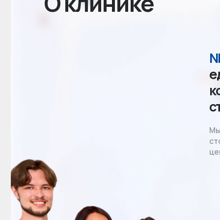
NBA
-
едино
конце
стома
Мы оказы
стоматол
ценам.